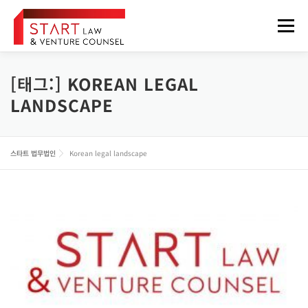
내
용
메뉴
으
로
바
로
[태그:]
KOREAN LEGAL
법무법인 소개
업무분야
구성원
오시는 길
가
LANDSCAPE
기
정보게시판
FOREIGNER
스타트 법무법인
Korean legal landscape