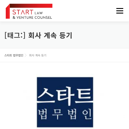
내
용
메뉴
으
로
바
로
[태그:]
회사 계속 등기
법무법인 소개
업무분야
구성원
오시는 길
가
기
정보게시판
FOREIGNER
스타트 법무법인
회사 계속 등기