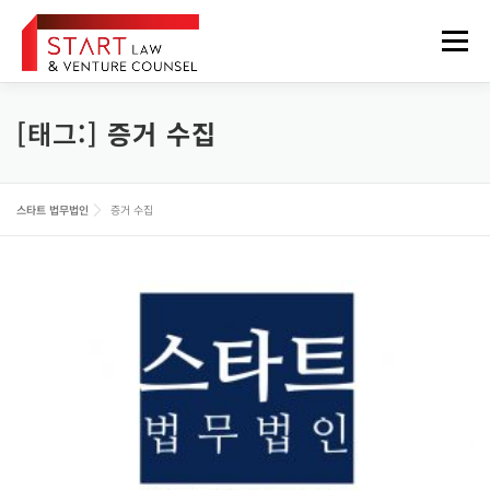
내
용
메뉴
으
로
바
로
[태그:]
증거 수집
법무법인 소개
업무분야
구성원
오시는 길
가
기
정보게시판
FOREIGNER
스타트 법무법인
증거 수집