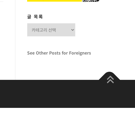
글 목록
글
목
록
See Other Posts for Foreigners