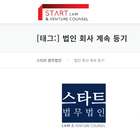
내
용
으
로
바
[태그:]
법인 회사 계속 등기
로
가
기
스타트 법무법인
법인 회사 계속 등기