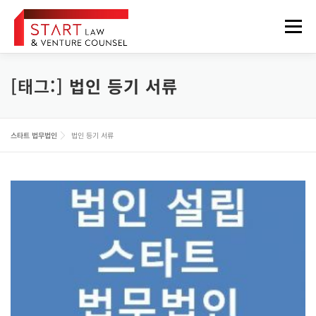
내
용
메뉴
으
로
바
로
[태그:]
법인 등기 서류
법무법인 소개
업무분야
구성원
오시는 길
가
기
정보게시판
FOREIGNER
스타트 법무법인
법인 등기 서류