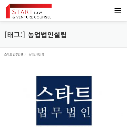
내
용
메뉴
으
로
바
로
[태그:]
농업법인설립
법무법인 소개
업무분야
구성원
오시는 길
가
기
정보게시판
FOREIGNER
스타트 법무법인
농업법인설립