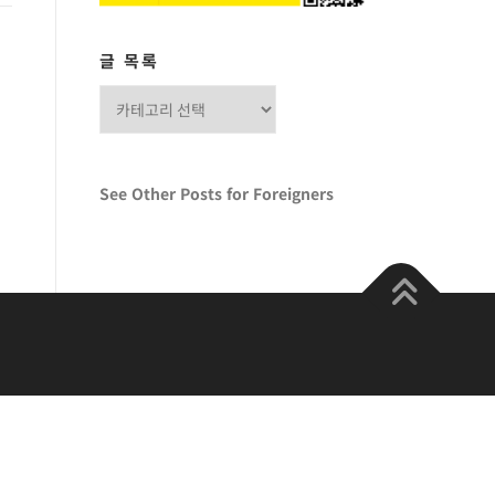
글 목록
글
목
록
See Other Posts for Foreigners