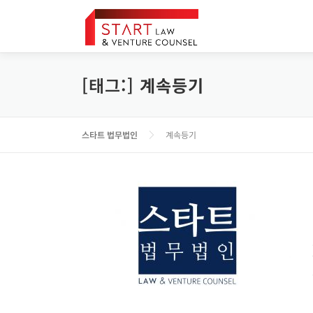
내
용
으
로
바
[태그:]
계속등기
로
가
기
스타트 법무법인
계속등기