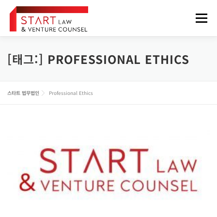
내
용
메뉴
으
로
바
로
[태그:]
PROFESSIONAL ETHICS
법무법인 소개
업무분야
구성원
오시는 길
가
기
정보게시판
FOREIGNER
스타트 법무법인
Professional Ethics