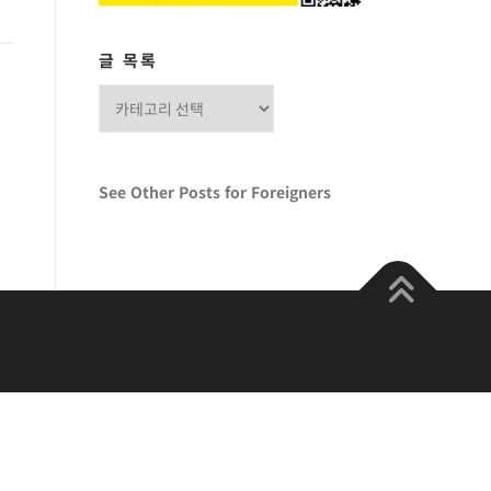
글 목록
글
목
록
See Other Posts for Foreigners