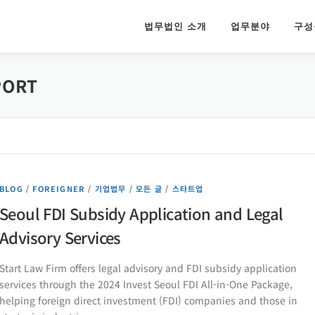
법무법인 소개
업무분야
구성
PORT
BLOG
/
FOREIGNER
/
기업법무
/
모든 글
/
스타트업
Seoul FDI Subsidy Application and Legal
Advisory Services
Start Law Firm offers legal advisory and FDI subsidy application
services through the 2024 Invest Seoul FDI All-in-One Package,
helping foreign direct investment (FDI) companies and those in