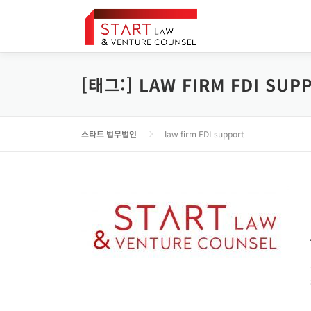
내
용
으
로
바
[태그:]
LAW FIRM FDI SUP
로
가
기
스타트 법무법인
law firm FDI support