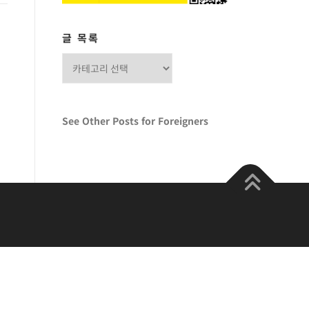
글 목록
글
목
록
See Other Posts for Foreigners