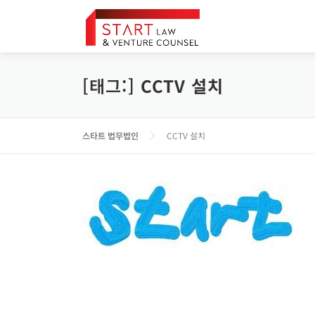
내
용
으
로
바
[태그:]
CCTV 설치
로
가
기
스타트 법무법인
CCTV 설치