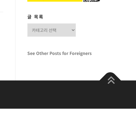
글 목록
글
목
록
See Other Posts for Foreigners