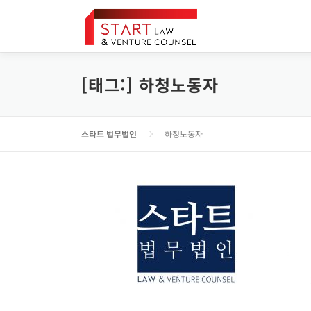
내
용
으
로
바
[태그:]
하청노동자
로
가
기
스타트 법무법인
하청노동자