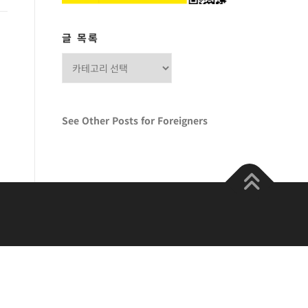
글 목록
글
목
록
See Other Posts for Foreigners