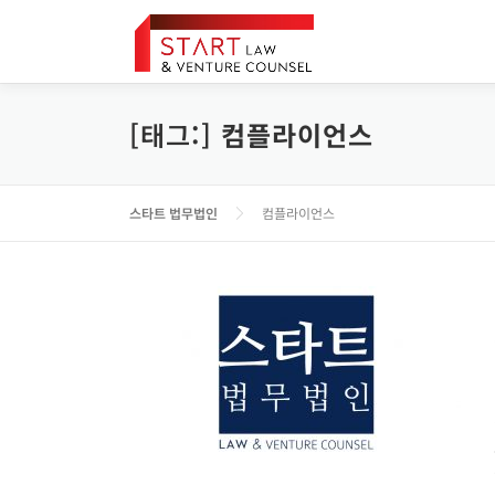
내
용
으
로
바
[태그:]
컴플라이언스
로
가
기
스타트 법무법인
컴플라이언스