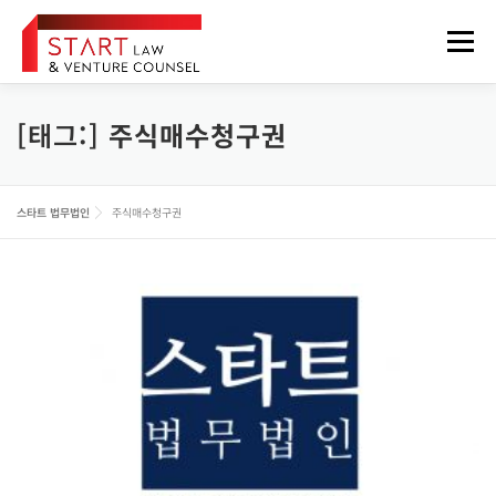
내
용
메뉴
으
로
바
로
[태그:]
주식매수청구권
법무법인 소개
업무분야
구성원
오시는 길
가
기
정보게시판
FOREIGNER
스타트 법무법인
주식매수청구권