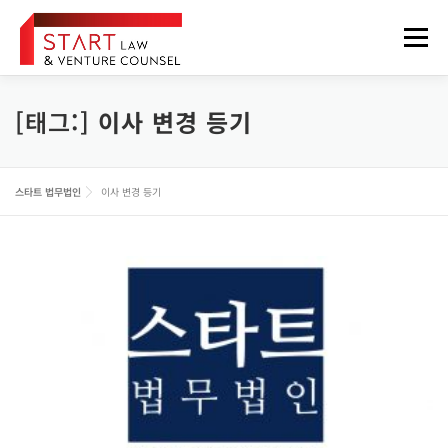
내
용
메뉴
으
로
바
로
[태그:]
이사 변경 등기
법무법인 소개
업무분야
구성원
오시는 길
가
기
정보게시판
FOREIGNER
스타트 법무법인
이사 변경 등기