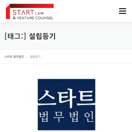
내
용
메뉴
으
로
바
로
[태그:]
설립등기
법무법인 소개
업무분야
구성원
오시는 길
가
기
정보게시판
FOREIGNER
스타트 법무법인
설립등기