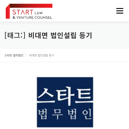
내
용
메뉴
으
로
바
로
[태그:]
비대면 법인설립 등기
법무법인 소개
업무분야
구성원
오시는 길
가
기
정보게시판
FOREIGNER
스타트 법무법인
비대면 법인설립 등기