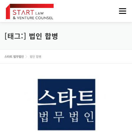
내
용
메뉴
으
로
바
로
[태그:]
법인 합병
법무법인 소개
업무분야
구성원
오시는 길
가
기
정보게시판
FOREIGNER
스타트 법무법인
법인 합병