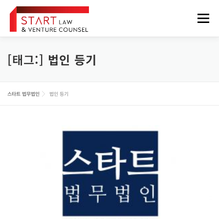
내
용
메뉴
으
로
바
로
[태그:]
법인 등기
법무법인 소개
업무분야
구성원
오시는 길
가
기
정보게시판
FOREIGNER
스타트 법무법인
법인 등기