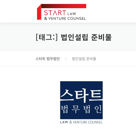
내
용
으
로
바
[태그:]
법인설립 준비물
로
가
기
스타트 법무법인
법인설립 준비물