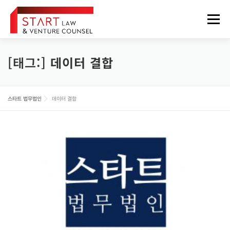
내
용
메뉴
으
로
바
로
[태그:]
데이터 결합
법무법인 소개
업무분야
구성원
오시는 길
가
기
정보게시판
FOREIGNER
스타트 법무법인
데이터 결합