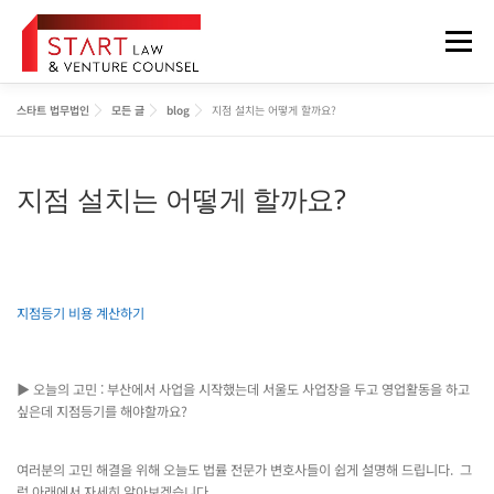
내
용
메뉴
으
로
바
스타트 법무법인
모든 글
blog
지점 설치는 어떻게 할까요?
로
법무법인 소개
업무분야
구성원
오시는 길
가
기
지점 설치는 어떻게 할까요?
정보게시판
FOREIGNER
지점등기 비용 계산하기
▶ 오늘의 고민 : 부산에서 사업을 시작했는데 서울도 사업장을 두고 영업활동을 하고
싶은데 지점등기를 해야할까요?
여러분의 고민 해결을 위해 오늘도 법률 전문가 변호사들이 쉽게 설명해 드립니다. 그
럼 아래에서 자세히 알아보겠습니다.