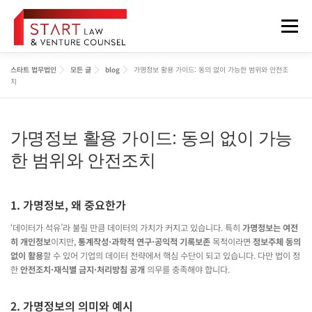
내
용
메뉴
으
로
바
스타트 법무법인
모든 글
blog
가명정보 활용 가이드: 동의 없이 가능한 범위와 안전조
로
법무법인 소개
업무분야
구성원
오시는 길
치
가
기
가명정보 활용 가이드: 동의 없이 가능
정보게시판
FOREIGNER
한 범위와 안전조치
1. 가명정보, 왜 중요한가
‘데이터가 석유’라 불릴 만큼 데이터의 가치가 커지고 있습니다. 특히
가명정보는 여전
히 개인정보
이지만,
통계작성·과학적 연구·공익적 기록보존
목적이라면
정보주체 동의
없이 활용
할 수 있어 기업의 데이터 전략에서 핵심 수단이 되고 있습니다. 다만 법이 정
한
안전조치·재식별 금지·처리방침 공개
의무를 충족해야 합니다.
2. 가명정보의 의미와 예시